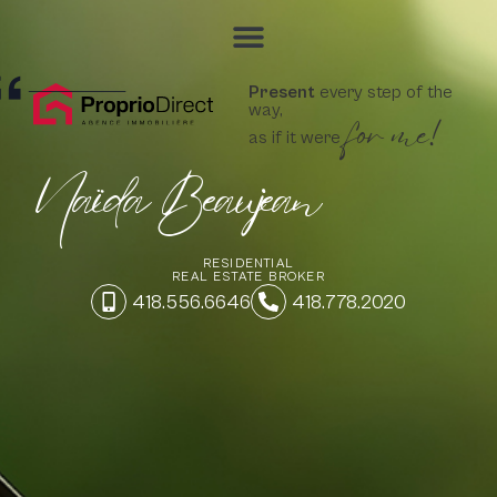
Present
every step of the
for me!
way,
as if it were
Naïda Beaujean
RESIDENTIAL
REAL ESTATE BROKER
418.556.6646
418.778.2020