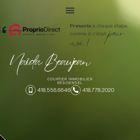
pour
Présente
à chaque étape,
comme si c'était
moi !
Naïda Beaujean
COURTIER IMMOBILIER
RÉSIDENTIEL
418.556.6646
418.778.2020