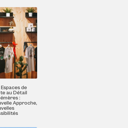
 Espaces de
te au Détail
émères :
velle Approche,
velles
sibilités