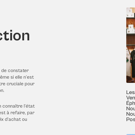
ction
 de constater
ême si elle n’est
tre cruciale pour
on.
Les
Ven
Éph
 connaître l’état
Nou
st à refaire, par
Nou
Pos
ix d’achat ou