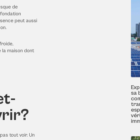
risque de
 fondation
ésence peut aussi
ion.
froide,
e la maison dont
Exp
et-
sa 
com
tra
vrir?
esp
vér
imm
pas tout voir. Un