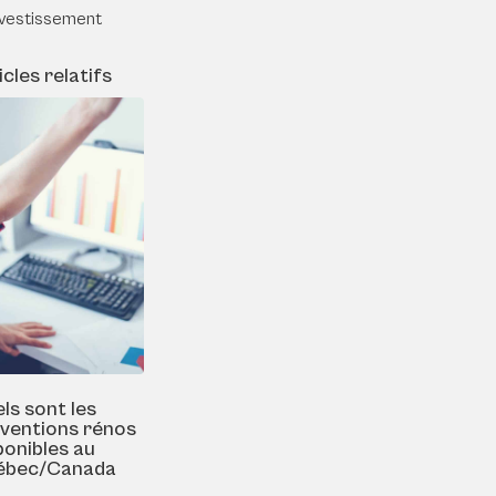
nvestissement
icles relatifs
ls sont les
ventions rénos
ponibles au
ébec/Canada