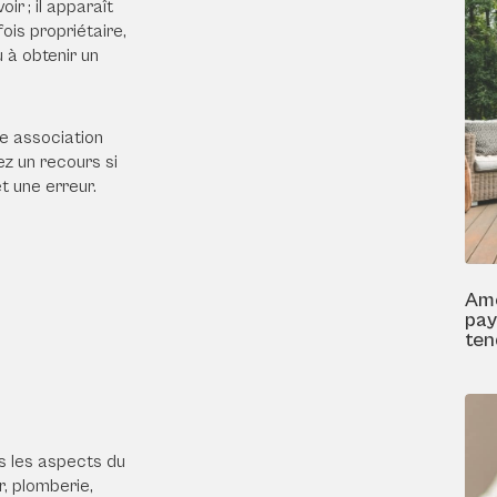
ir ; il apparaît
ois propriétaire,
u à obtenir un
ne
association
ez un recours si
t une erreur.
Am
pay
ten
s les aspects du
r, plomberie,