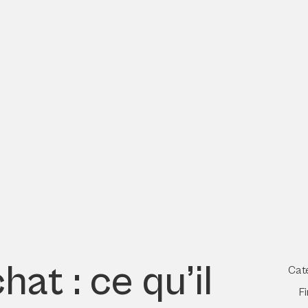
at : ce qu’il
Cat
F