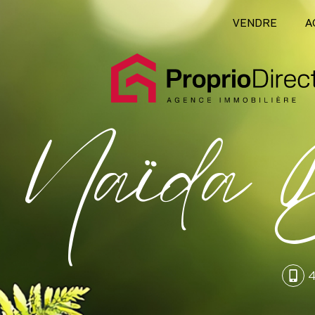
VENDRE
A
Naïda B
4