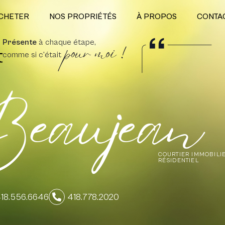
CHETER
NOS PROPRIÉTÉS
À PROPOS
CONTA
pour moi !
Présente
à chaque étape,
comme si c'était
eaujean
COURTIER IMMOBILI
RÉSIDENTIEL
18.556.6646
418.778.2020