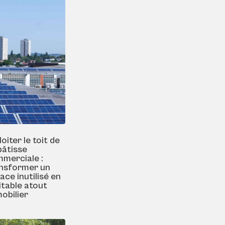
loiter le toit de
bâtisse
merciale :
nsformer un
ace inutilisé en
itable atout
obilier