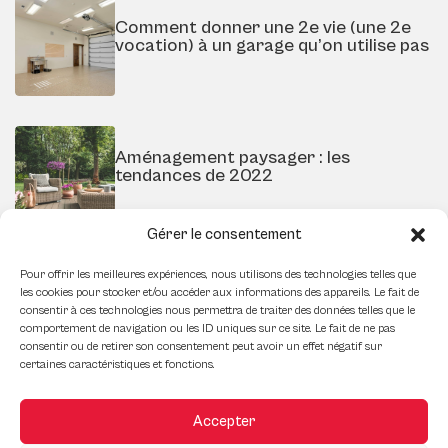
Comment donner une 2e vie (une 2e
vocation) à un garage qu’on utilise pas
Aménagement paysager : les
tendances de 2022
Gérer le consentement
Pour offrir les meilleures expériences, nous utilisons des technologies telles que
Comment décorer un petit espace
les cookies pour stocker et/ou accéder aux informations des appareils. Le fait de
pour le faire paraître plus grand pour
consentir à ces technologies nous permettra de traiter des données telles que le
la vente
comportement de navigation ou les ID uniques sur ce site. Le fait de ne pas
consentir ou de retirer son consentement peut avoir un effet négatif sur
certaines caractéristiques et fonctions.
L’impact de la technologie sur
Accepter
l’immobilier commercial