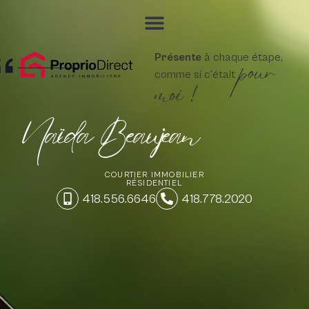
pour
Présente
à chaque étape,
comme si c'était
moi !
Naïda Beaujean
COURTIER IMMOBILIER
RÉSIDENTIEL
418.556.6646
418.778.2020