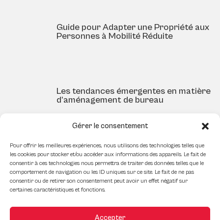
Guide pour Adapter une Propriété aux
Personnes à Mobilité Réduite
Les tendances émergentes en matière
d’aménagement de bureau
Gérer le consentement
Pour offrir les meilleures expériences, nous utilisons des technologies telles que
Qu’est-ce que le fonds de prévoyance
les cookies pour stocker et/ou accéder aux informations des appareils. Le fait de
dans un condo et comment savoir s’il
consentir à ces technologies nous permettra de traiter des données telles que le
est raisonnable ou trop élevé
comportement de navigation ou les ID uniques sur ce site. Le fait de ne pas
consentir ou de retirer son consentement peut avoir un effet négatif sur
certaines caractéristiques et fonctions.
Accepter
Le Boom des Espaces de Co-working: