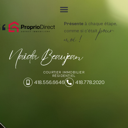
pour
Présente
à chaque étape,
comme si c'était
moi !
Naïda Beaujean
COURTIER IMMOBILIER
RÉSIDENTIEL
418.556.6646
418.778.2020