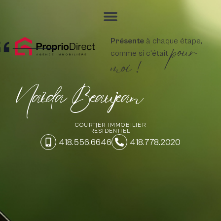
pour
Présente
à chaque étape,
comme si c'était
moi !
Naïda Beaujean
COURTIER IMMOBILIER
RÉSIDENTIEL
418.556.6646
418.778.2020