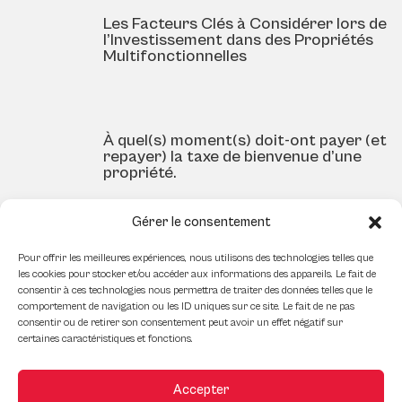
Les Facteurs Clés à Considérer lors de
l’Investissement dans des Propriétés
Multifonctionnelles
À quel(s) moment(s) doit-ont payer (et
repayer) la taxe de bienvenue d’une
propriété.
Gérer le consentement
Comment préparer ses finances pour
Pour offrir les meilleures expériences, nous utilisons des technologies telles que
l’achat d’un bien commercial
les cookies pour stocker et/ou accéder aux informations des appareils. Le fait de
consentir à ces technologies nous permettra de traiter des données telles que le
comportement de navigation ou les ID uniques sur ce site. Le fait de ne pas
consentir ou de retirer son consentement peut avoir un effet négatif sur
certaines caractéristiques et fonctions.
Comment aider son enfant dans
l’achat d’une première propriété
Accepter