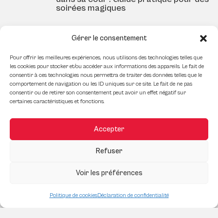
soirées magiques
Gérer le consentement
La tendance du downsizing : Pourquoi
Pour offrir les meilleures expériences, nous utilisons des technologies telles que
de plus en plus de Québécois optent
les cookies pour stocker et/ou accéder aux informations des appareils. Le fait de
pour une vie plus simple
consentir à ces technologies nous permettra de traiter des données telles que le
comportement de navigation ou les ID uniques sur ce site. Le fait de ne pas
consentir ou de retirer son consentement peut avoir un effet négatif sur
certaines caractéristiques et fonctions.
Quels sont les subventions rénos
disponibles au Québec/Canada
Accepter
Refuser
Voir les préférences
Est-ce rentable d’ajouter une véranda
3 saisons à sa propriété?
Politique de cookies
Déclaration de confidentialité