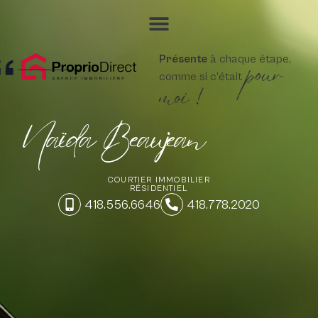
pour
Présente
à chaque étape,
comme si c'était
moi !
Naïda Beaujean
COURTIER IMMOBILIER
RÉSIDENTIEL
418.556.6646
418.778.2020