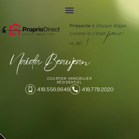
pour
Présente
à chaque étape,
comme si c'était
moi !
Naïda Beaujean
COURTIER IMMOBILIER
RÉSIDENTIEL
418.556.6646
418.778.2020