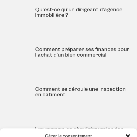
Qu’est-ce qu’un dirigeant d’agence
immobilière ?
Comment préparer ses finances pour
l’achat d’un bien commercial
Comment se déroule une inspection
en bâtiment.
Les erreurs les plus fréquentes des
vendeurs débutants (et comment les
Gérer le consentement