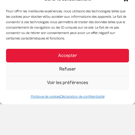
éviter)
Pour offrir les meilleures expériences, nous utilisons des technologies telles que
les cookies pour stocker et/ou accéder aux informations des appareils. Le fait de
consentir à ces technologies nous permettra de traiter des données telles que le
comportement de navigation ou les ID uniques sur ce site. Le fait de ne pas
Comment Maximiser le Retour sur
consentir ou de retirer son consentement peut avoir un effet négatif sur
Investissement en Immobilier
certaines caractéristiques et fonctions.
Commercial
Accepter
Refuser
Comment bien entretenir ses
gouttières (et pourquoi c’est crucial)
Voir les préférences
Politique de cookies
Déclaration de confidentialité
Comment transformer un espace
résidentiel en commercial